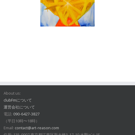
About us:
clubFmについて
運営会社について
電話:
090-6427-3827
（平日10時〜18時）
Email:
contact@art-reason.com
住所: 135-0007 東京都江東区新大橋3-17-10 水野ビル1F