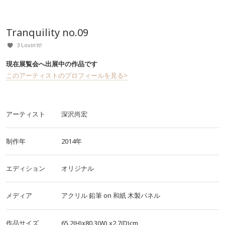
Tranquility no.09
3 Lovin'it!
現在展覧会へ出展中の作品です
このアーティストのプロフィールを見る>
アーティスト
深沢尚宏
制作年
2014年
エディション
オリジナル
メディア
アクリル
鉛筆
on
和紙
木製パネル
作品サイズ
65.2(H)x80.3(W)
x2.7(D)cm