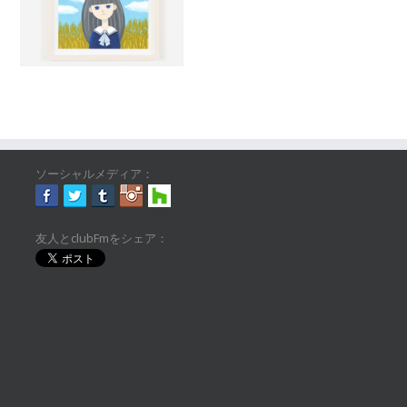
ソーシャルメディア：
友人とclubFmをシェア：