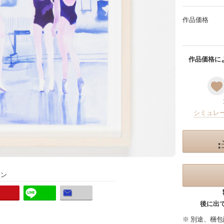
作品価格
作品価格によ
シミュレ
ョン
後に出
※ 別途、梱