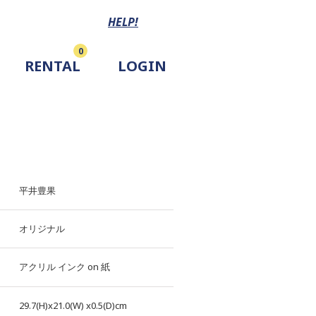
HELP!
0
RENTAL
LOGIN
平井豊果
オリジナル
アクリル
インク
on
紙
29.7(H)x21.0(W)
x0.5(D)cm