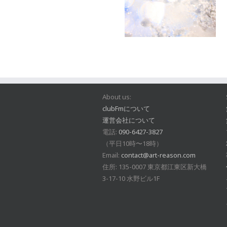
About us:
clubFmについて
運営会社について
電話:
090-6427-3827
（平日10時〜18時）
Email:
contact@art-reason.com
住所: 135-0007 東京都江東区新大橋
3-17-10 水野ビル1F