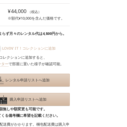
¥44,000
（税込）
※額代¥10,000を含んだ価格です。
らず月々のレンタル代は4,800円から。
LOVIN' IT！コレクションに追加
コレクションに追加すると、
ーター
で部屋に置いた様子が確認可能。
レンタル申請リストへ追加
購入申請リストへ追加
額無しや額変更も可能です。
てくる備考欄に希望を記載ください。
包配送費がかかります。梱包配送費は購入申