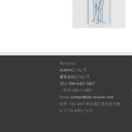
About us:
clubFmについて
運営会社について
電話:
090-6427-3827
（平日10時〜18時）
Email:
contact@art-reason.com
住所: 135-0007 東京都江東区新大橋
3-17-10 水野ビル1F