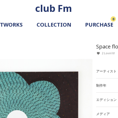
club Fm
0
RTWORKS
COLLECTION
PURCHASE
ARTIST
SIMULATION
Space fl
ALLERY
2 Lovin'it!
アーティスト
制作年
エディション
メディア