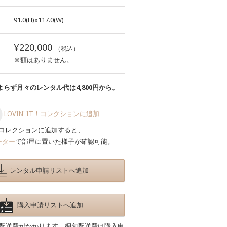
91.0(H)x117.0(W)
¥220,000
（税込）
※額はありません。
らず月々のレンタル代は4,800円から。
LOVIN' IT！コレクションに追加
コレクションに追加すると、
ーター
で部屋に置いた様子が確認可能。
レンタル申請リストへ追加
購入申請リストへ追加
包配送費がかかります。梱包配送費は購入申