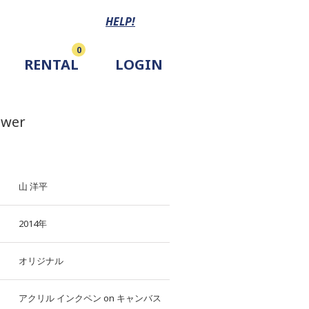
HELP!
0
RENTAL
LOGIN
ower
山 洋平
2014年
オリジナル
アクリル
インクペン
on
キャンバス