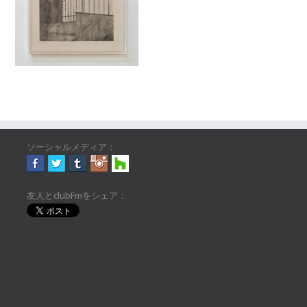
ソーシャルメディア：
友人とclubFmをシェア：