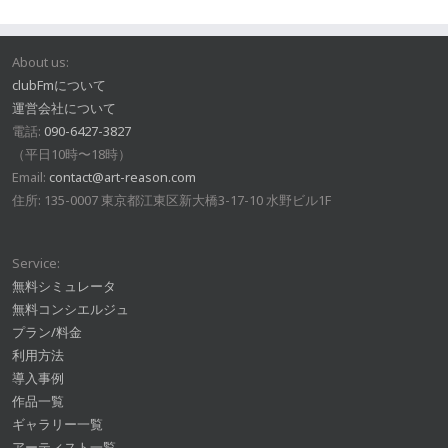
About us:
clubFmについて
運営会社について
電話:
090-6427-3827
（平日10時〜18時）
Email:
contact@art-reason.com
住所: 135-0007 東京都江東区新大橋3-17-10 水野ビル1F
Service:
無料シミュレータ
無料コンシエルジュ
プラン/料金
利用方法
導入事例
作品一覧
ギャラリー一覧
アーティスト一覧