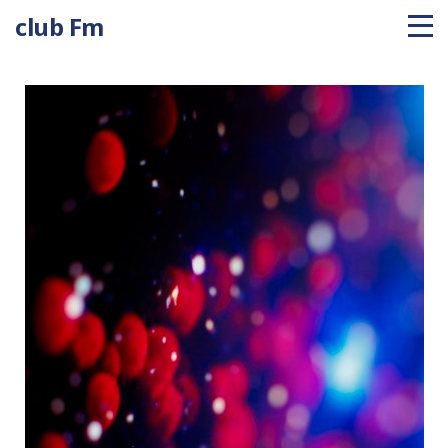
club Fm