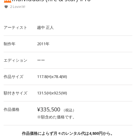
2 Lovin'it!
アーティスト
越中 正人
制作年
2011年
エディション
ーー
作品サイズ
117.8(H)x78.4(W)
額付きサイズ
131.5(H)x92.5(W)
¥335,500
作品価格
（税込）
※額含めた価格です。
作品価格によらず月々のレンタル代は4,800円から。