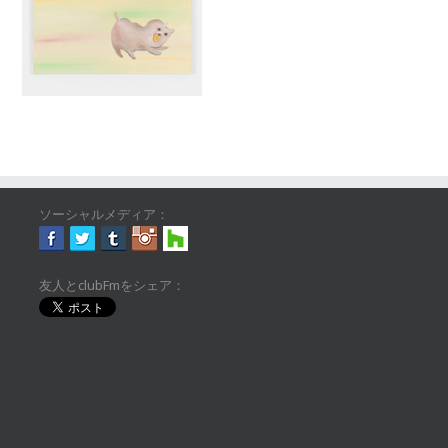
ソーシャルメディア：
友人とclubFmをシェア：