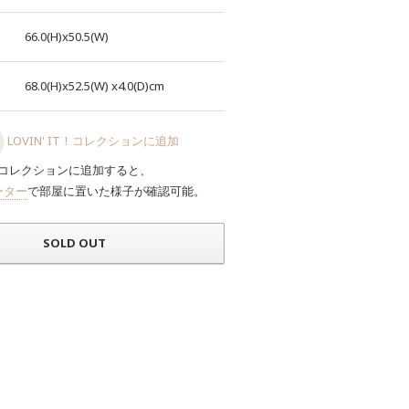
66.0(H)x50.5(W)
68.0(H)x52.5(W)
x4.0(D)cm
LOVIN' IT！コレクションに追加
コレクションに追加すると、
ーター
で部屋に置いた様子が確認可能。
SOLD OUT