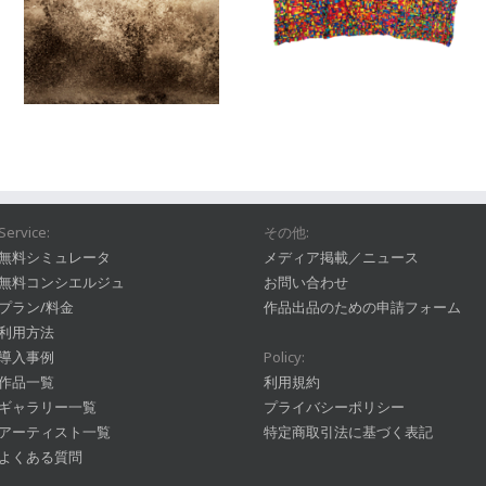
Service:
その他:
無料シミュレータ
メディア掲載／ニュース
無料コンシエルジュ
お問い合わせ
プラン/料金
作品出品のための申請フォーム
利用方法
導入事例
Policy:
作品一覧
利用規約
ギャラリー一覧
プライバシーポリシー
アーティスト一覧
特定商取引法に基づく表記
よくある質問