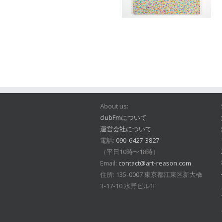
About us:
clubFmについて
運営会社について
電話:
090-6427-3827
（平日10時〜18時）
Email:
contact@art-reason.com
住所: 135-0007 東京都江東区新大橋
3-17-10 水野ビル1F