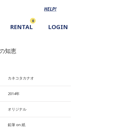
HELP!
0
RENTAL
LOGIN
の知恵
カネコタカナオ
2014年
オリジナル
鉛筆
on
紙