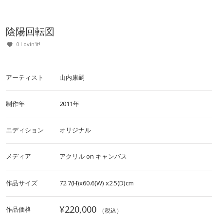
陰陽回転図
0 Lovin'it!
アーティスト
山内康嗣
制作年
2011年
エディション
オリジナル
メディア
アクリル
on
キャンバス
作品サイズ
72.7(H)x60.6(W)
x2.5(D)cm
¥220,000
作品価格
（税込）