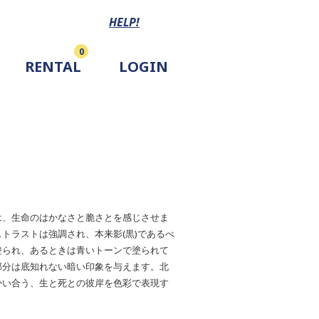
HELP!
0
RENTAL
LOGIN
は、生命のはかなさと脆さとを感じさせま
トラストは強調され、本来影(黒)であるべ
塗られ、あるときは青いトーンで塗られて
部分は底知れない暗い印象を与えます。北
かい合う、生と死との彼岸を色彩で表現す