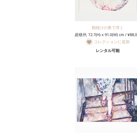
朝焼けの奥で浮く
規格外,
72.7(H) x 91.0(W) cm / ¥88,
コレクションに追加
レンタル可能