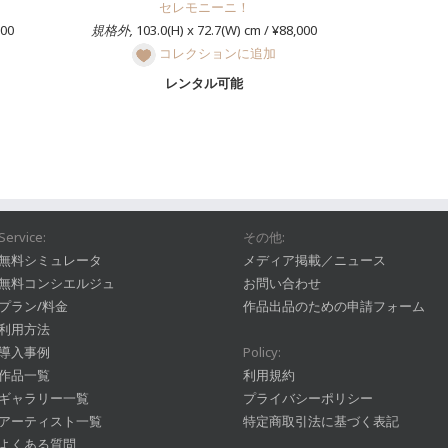
セレモニーニ！
000
規格外,
103.0(H) x 72.7(W) cm / ¥88,000
コレクションに追加
レンタル可能
Service:
その他:
無料シミュレータ
メディア掲載／ニュース
無料コンシエルジュ
お問い合わせ
プラン/料金
作品出品のための申請フォーム
利用方法
導入事例
Policy:
作品一覧
利用規約
ギャラリー一覧
プライバシーポリシー
アーティスト一覧
特定商取引法に基づく表記
よくある質問