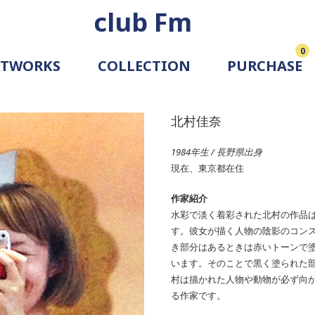
club Fm
0
RTWORKS
COLLECTION
PURCHASE
ARTIST
SIMULATION
北村佳奈
ALLERY
1984年生 / 長野県出身
現在、東京都在住
作家紹介
水彩で淡く着彩された北村の作品
す。彼女が描く人物の陰影のコンス
き部分はあるときは赤いトーンで
います。そのことで黒く塗られた
村は描かれた人物や動物が必ず向
る作家です。