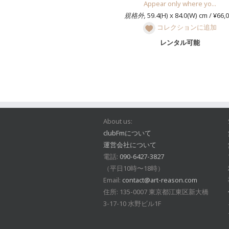
Appear only where yo...
規格外,
59.4(H) x 84.0(W) cm / ¥66,
コレクションに追加
レンタル可能
About us:
clubFmについて
運営会社について
電話:
090-6427-3827
（平日10時〜18時）
Email:
contact@art-reason.com
住所: 135-0007 東京都江東区新大橋
3-17-10 水野ビル1F