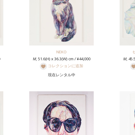
NEKO
0
M,
51.6(H) x 36.3(W) cm / ¥44,000
M,
45.5
コレクションに追加
現在レンタル中