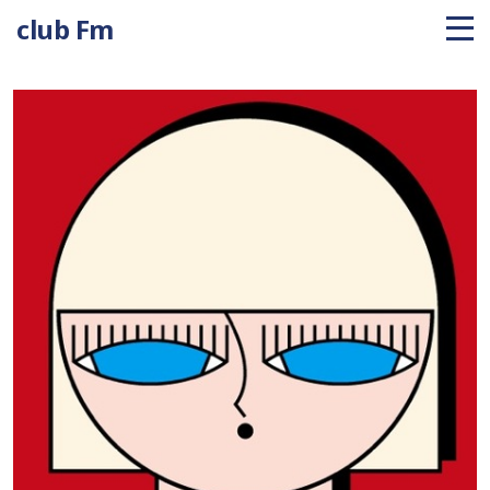
club Fm