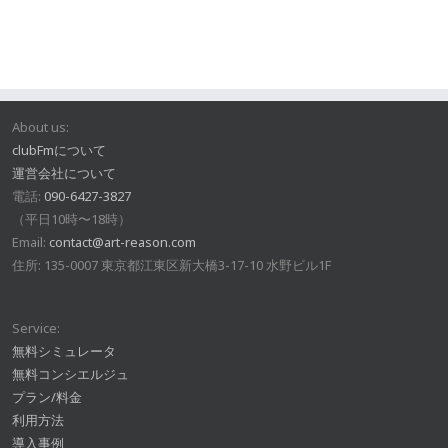
About us:
clubFmについて
運営会社について
電話:
090-6427-3827
（平日10時〜18時）
Email:
contact@art-reason.com
住所: 135-0007 東京都江東区新大橋3-17-10 水野ビル1F
Service:
無料シミュレータ
無料コンシエルジュ
プラン/料金
利用方法
導入事例