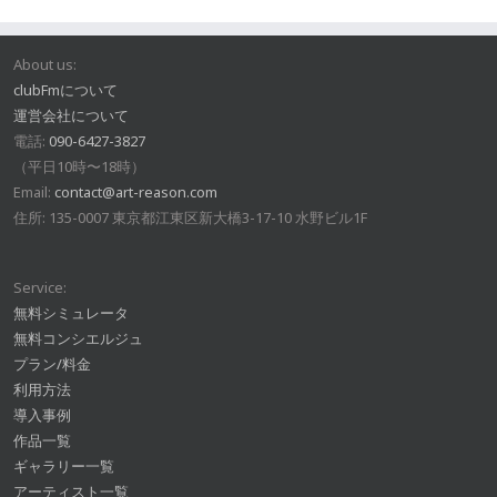
About us:
clubFmについて
運営会社について
電話:
090-6427-3827
（平日10時〜18時）
Email:
contact@art-reason.com
住所: 135-0007 東京都江東区新大橋3-17-10 水野ビル1F
Service:
無料シミュレータ
無料コンシエルジュ
プラン/料金
利用方法
導入事例
作品一覧
ギャラリー一覧
アーティスト一覧